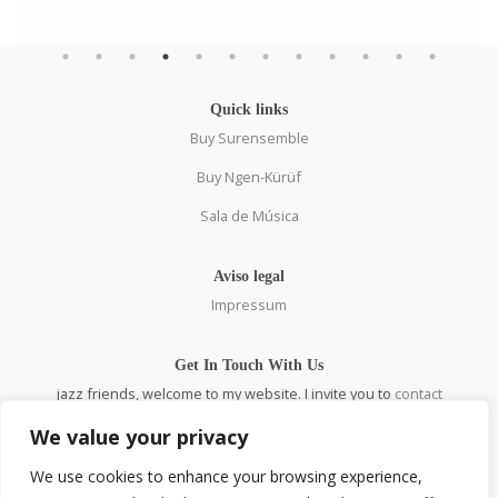
Quick links
Buy Surensemble
Buy Ngen-Kürüf
Sala de Música
Aviso legal
Impressum
Get In Touch With Us
jazz friends, welcome to my website. I invite you to
contact
me
personally and through all social networks.
We value your privacy
email:
pablosaez@gmail.com
We use cookies to enhance your browsing experience,