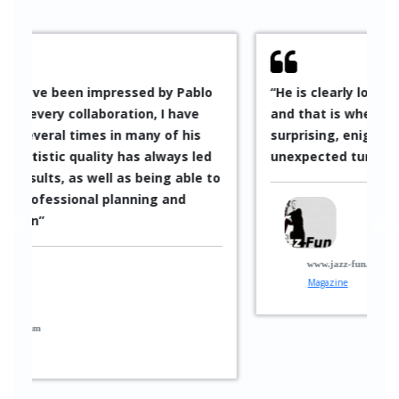
y Pablo
“He is clearly looking toward the future—
I have
and that is where he places his music:
of his
surprising, enigmatic, and full of
ways led
unexpected turns.”
Jacek Brun
g able to
and
www.jazz-fun.de
Magazine