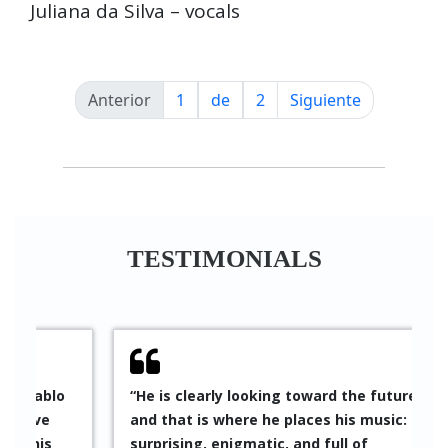
KONZERT: Juliana da Silva
amigos do Brasil 15.02.2024,
21:00Uhr / JazzKeller Frankfurt
Juliana feiert die Songs aus dem inneren
Herzen, mit einer Stimme, die frei
jedweden harschen Glanzes, samtig
voluminös in allen Höhen und Tiefen
besticht.
Tom Schlüter – piano
André de Cayres – bass
Pablo Sáez – drums
Juliana da Silva – vocals