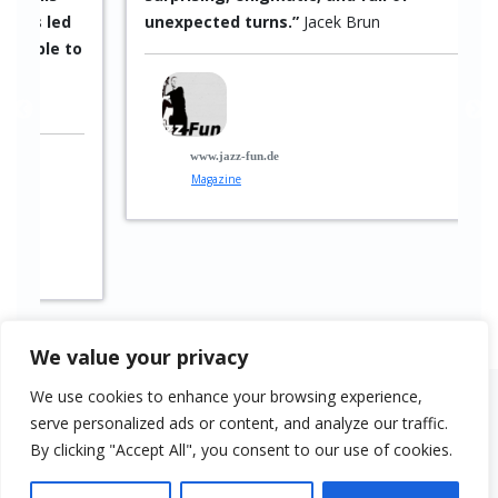
Anterior
1
de
2
Siguiente
TESTIMONIALS
“He is clearly looking toward the future—
“
We value your privacy
and that is where he places his music:
We use cookies to enhance your browsing experience,
surprising, enigmatic, and full of
serve personalized ads or content, and analyze our traffic.
unexpected turns.”
Jacek Brun
By clicking "Accept All", you consent to our use of cookies.
o