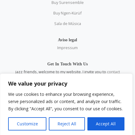
Buy Surensemble
Buy Ngen-Kürüf
Sala de Música
Aviso legal
Impressum
Get In Touch With Us
jazz friends, welcome to my website. I invite you to
contact
me
personally and through all social networks.
We value your privacy
email:
pablosaez@gmail.com
We use cookies to enhance your browsing experience,
serve personalized ads or content, and analyze our traffic.
Social
By clicking "Accept All", you consent to our use of cookies.
Facebook
Instagram
YouTube
Customize
Reject All
Accept All