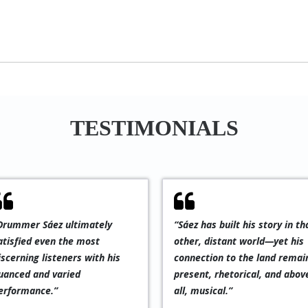
TESTIMONIALS
“Sáez has built his story in that
“Pablo Sáez is an
other, distant world—yet his
outstanding rhythm m
connection to the land remains
equally skilled in subtl
present, rhetorical, and above
strokes and powerful
all, musical.”
accents—providing th
perfect foundation fo