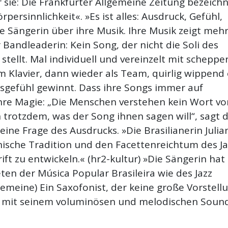
r sie: Die Frankfurter Allgemeine Zeitung bezeich
rpersinnlichkeit«. »Es ist alles: Ausdruck, Gefühl,
 Sängerin über ihre Musik. Ihre Musik zeigt mehr
 Bandleaderin: Kein Song, der nicht die Soli des
stellt. Mal individuell und vereinzelt mit schepp
Klavier, dann wieder als Team, quirlig wippend
sgefühl gewinnt. Dass ihre Songs immer auf
ihre Magie: „Die Menschen verstehen kein Wort vo
n trotzdem, was der Song ihnen sagen will“, sagt 
s eine Frage des Ausdrucks. »Die Brasilianerin Juli
anische Tradition und den Facettenreichtum des Ja
ft zu entwickeln.« (hr2-kultur) »Die Sängerin hat 
en der Música Popular Brasileira wie des Jazz
meine) Ein Saxofonist, der keine große Vorstell
and mit seinem voluminösen und melodischen Soun