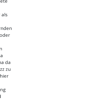
nete
 als
ernden
 oder
n
da
ana da
zz zu
hier
ung
d