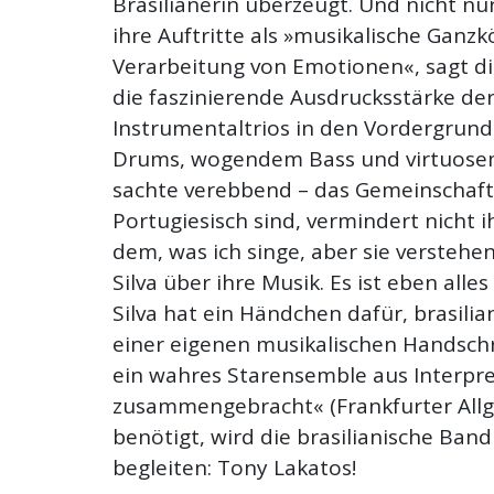
Brasilianerin überzeugt. Und nicht nu
ihre Auftritte als »musikalische Ganzkö
Verarbeitung von Emotionen«, sagt die
die faszinierende Ausdrucksstärke der
Instrumentaltrios in den Vordergrund 
Drums, wogendem Bass und virtuosem 
sachte verebbend – das Gemeinschaft
Portugiesisch sind, vermindert nicht 
dem, was ich singe, aber sie verstehe
Silva über ihre Musik. Es ist eben alle
Silva hat ein Händchen dafür, brasili
einer eigenen musikalischen Handschri
ein wahres Starensemble aus Interpret
zusammengebracht« (Frankfurter Allge
benötigt, wird die brasilianische B
begleiten: Tony Lakatos!