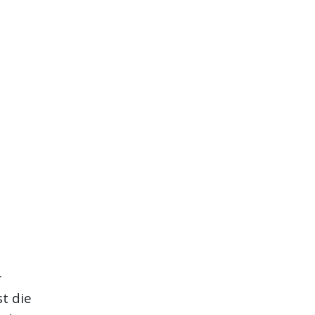
r
t die