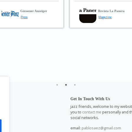
guitar, bass, and pian
Revista La Panera
truly shine. Balanced i
Magazine
ensemble sound, and
captivating in solo
passages.”
MusikReviews.de
Magazine
l
Get In Touch With Us
m
jazz friends, welcome to my website.
you to
contact me
personally and th
social networks.
email:
pablosaez@gmail.com