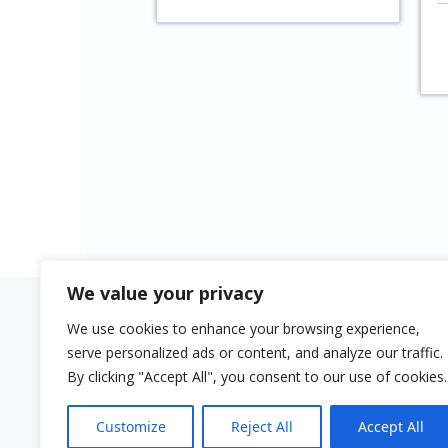
Giessener Anzeiger
Press
We value your privacy
We use cookies to enhance your browsing experience,
Quick links
Aviso lega
serve personalized ads or content, and analyze our traffic.
Buy Surensemble
Impressu
By clicking "Accept All", you consent to our use of cookies.
Buy Ngen-Kürüf
Customize
Reject All
Accept All
Sala de Música