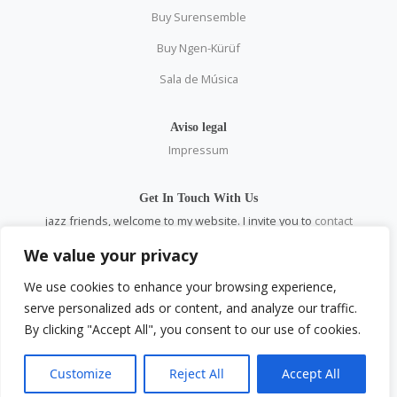
Buy Surensemble
Buy Ngen-Kürüf
Sala de Música
Aviso legal
Impressum
Get In Touch With Us
jazz friends, welcome to my website. I invite you to
contact
me
personally and through all social networks.
We value your privacy
email:
pablosaez@gmail.com
We use cookies to enhance your browsing experience,
serve personalized ads or content, and analyze our traffic.
Social
By clicking "Accept All", you consent to our use of cookies.
Facebook
Instagram
YouTube
Customize
Reject All
Accept All