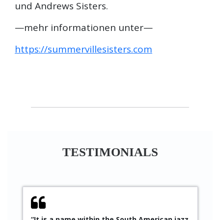
und Andrews Sisters.
—mehr informationen unter—
https://summervillesisters.com
TESTIMONIALS
“It is a name within the South American jazz
“