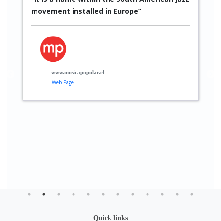
movement installed in Europe”
S
p
p
t
g
www.musicapopular.cl
Web Page
Quick links