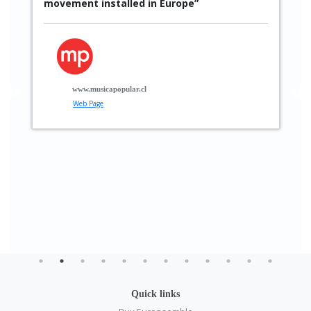
movement installed in Europe”
S
p
p
t
g
www.musicapopular.cl
Web Page
Quick links