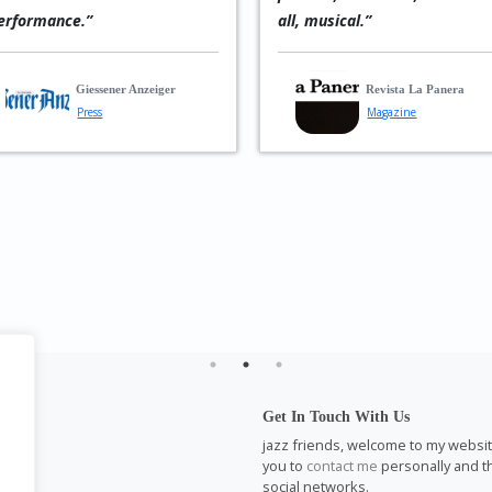
all, musical.”
accents—providing th
perfect foundation fo
guitar, bass, and pian
Revista La Panera
truly shine. Balanced i
Magazine
ensemble sound, and
captivating in solo
passages.”
MusikReviews.de
Magazine
l
Get In Touch With Us
m
jazz friends, welcome to my website.
you to
contact me
personally and th
social networks.