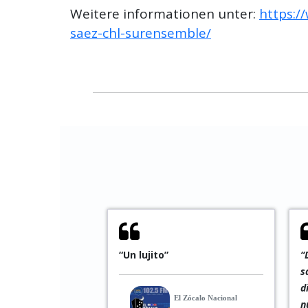
Weitere informationen unter:
https:/
saez-chl-surensemble/
o”
“Drummer Sáez ultimately
satisfied even the most
discerning listeners with his
El Zócalo Nacional
nuanced and varied