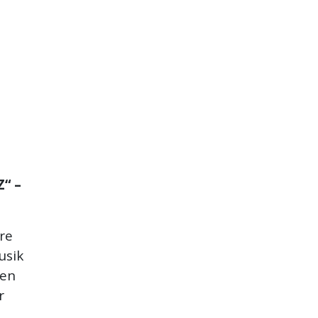
Z“ –
re
usik
ten
r