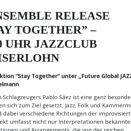
NSEMBLE RELEASE
AY TOGETHER” –
0:00 UHR JAZZCLUB
ISERLOHN
ktion “Stay Together“ unter „Future Global JAZ
kelmann
.
en Schlagzeugers Pablo Sáez ist eine ganz besonde
n sich zum Ziel gesetzt, Jazz, Folk und Kammerm
nd dabei verschiedene Richtungen der improvisier
jekt umfasst nicht nur Interpretationen bekannte
tionen und Arrangements, die von der reichen