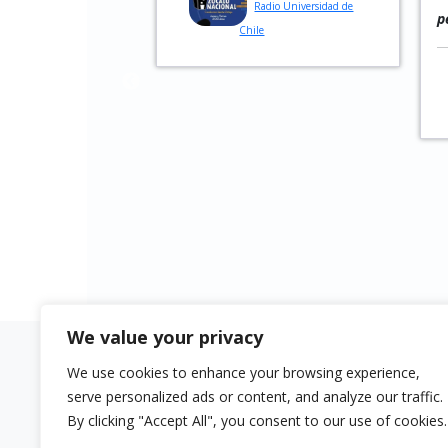
Radio Universidad de
performance.”
Chile
Giessener Anzeiger
Press
We value your privacy
We use cookies to enhance your browsing experience,
Quick links
Aviso lega
serve personalized ads or content, and analyze our traffic.
Buy Surensemble
Impressu
By clicking "Accept All", you consent to our use of cookies.
Buy Ngen-Kürüf