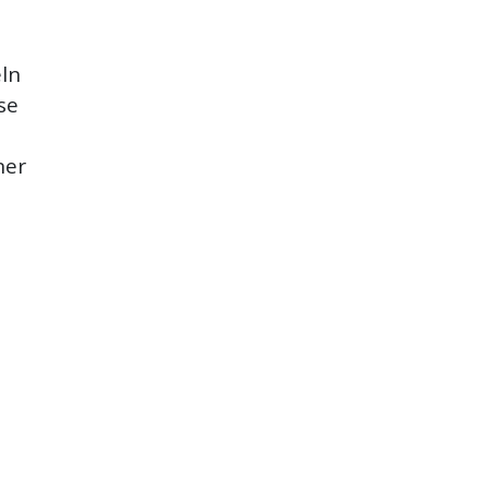
eln
se
ner
e