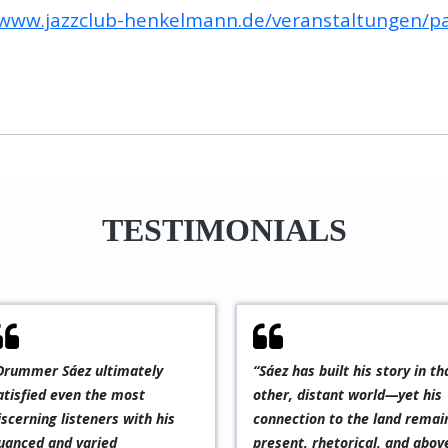
/www.jazzclub-henkelmann.de/veranstaltungen/p
TESTIMONIALS
“Sáez has built his story in that
“Pablo Sáez is an
other, distant world—yet his
outstanding rhythm m
connection to the land remains
equally skilled in subtl
present, rhetorical, and above
strokes and powerful