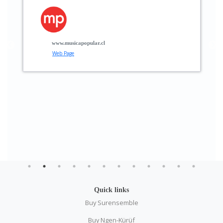
p
t
g
www.musicapopular.cl
Web Page
Quick links
Buy Surensemble
Buy Ngen-Kürüf